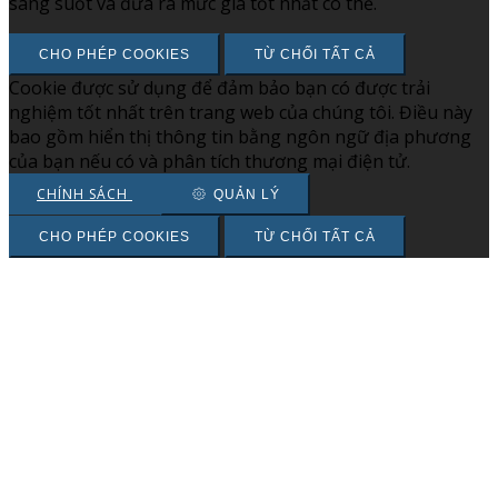
sáng suốt và đưa ra mức giá tốt nhất có thể.
CHO PHÉP COOKIES
TỪ CHỐI TẤT CẢ
Cookie được sử dụng để đảm bảo bạn có được trải
nghiệm tốt nhất trên trang web của chúng tôi. Điều này
bao gồm hiển thị thông tin bằng ngôn ngữ địa phương
của bạn nếu có và phân tích thương mại điện tử.
CHÍNH SÁCH
QUẢN LÝ
CHO PHÉP COOKIES
TỪ CHỐI TẤT CẢ