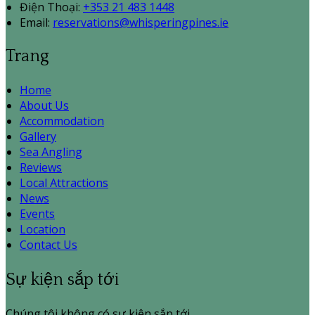
Điện Thoại
:
+353 21 483 1448
Email:
reservations@whisperingpines.ie
Trang
Home
About Us
Accommodation
Gallery
Sea Angling
Reviews
Local Attractions
News
Events
Location
Contact Us
Sự kiện sắp tới
Chúng tôi không có sự kiện sắp tới.