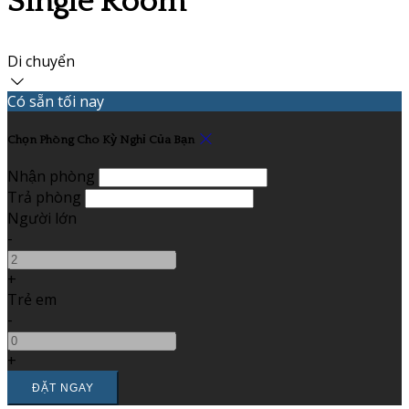
Single Room
Di chuyển
Có sẵn tối nay
Chọn Phòng Cho Kỳ Nghỉ Của Bạn
Nhận phòng
Trả phòng
Người lớn
-
+
Trẻ em
-
+