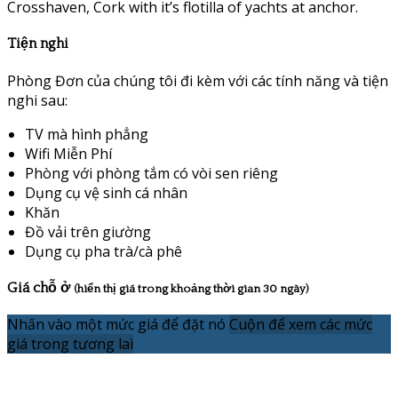
Crosshaven, Cork with it’s flotilla of yachts at anchor.
Tiện nghi
Phòng Đơn của chúng tôi đi kèm với các tính năng và tiện
nghi sau:
TV mà hình phẳng
Wifi Miễn Phí
Phòng với phòng tắm có vòi sen riêng
Dụng cụ vệ sinh cá nhân
Khăn
Đồ vải trên giường
Dụng cụ pha trà/cà phê
Giá chỗ ở
(hiển thị giá trong khoảng thời gian 30 ngày)
Nhấn vào một mức giá để đặt nó
Cuộn để xem các mức
giá trong tương lai