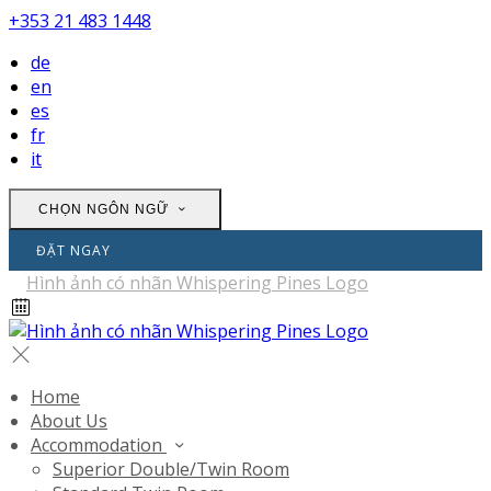
+353 21 483 1448
de
en
es
fr
it
CHỌN NGÔN NGỮ
ĐẶT NGAY
Home
About Us
Accommodation
Superior Double/Twin Room