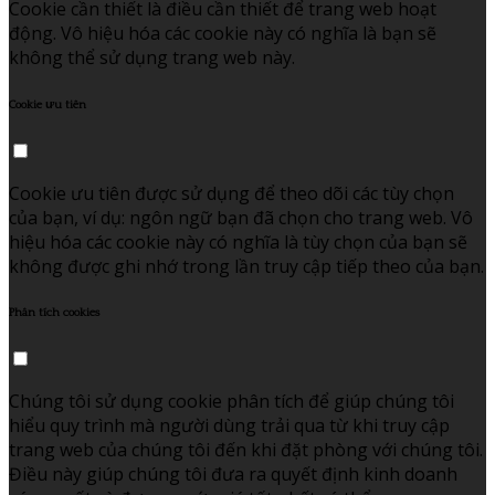
Cookie cần thiết là điều cần thiết để trang web hoạt
động. Vô hiệu hóa các cookie này có nghĩa là bạn sẽ
không thể sử dụng trang web này.
Cookie ưu tiên
Cookie ưu tiên được sử dụng để theo dõi các tùy chọn
của bạn, ví dụ: ngôn ngữ bạn đã chọn cho trang web. Vô
hiệu hóa các cookie này có nghĩa là tùy chọn của bạn sẽ
không được ghi nhớ trong lần truy cập tiếp theo của bạn.
Phân tích cookies
Chúng tôi sử dụng cookie phân tích để giúp chúng tôi
hiểu quy trình mà người dùng trải qua từ khi truy cập
trang web của chúng tôi đến khi đặt phòng với chúng tôi.
Điều này giúp chúng tôi đưa ra quyết định kinh doanh