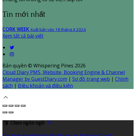
Tin mới nhất
CORK WEEK
Xuất bản vào 18 tháng 4 2024
Xem tất cả bài viết
Bản quyền
©
Whispering Pines 2026
Cloud Diary PMS, Website, Booking Engine & Channel
Manager by GuestDiary.com
|
Sơ đồ trang web
|
Chính
sách
|
Điều khoản và điều kiện
Chọn ngôn ngữ
Deutsch
English
Español
Français
Italiano
Dansk