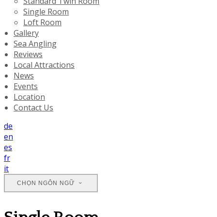
Standard Twin Room
Single Room
Loft Room
Gallery
Sea Angling
Reviews
Local Attractions
News
Events
Location
Contact Us
de
en
es
fr
it
CHỌN NGÔN NGỮ