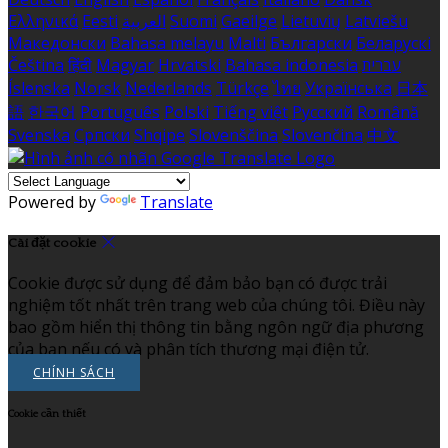
Ελληνικά
Eesti
العربية
Suomi
Gaeilge
Lietuvių
Latviešu
Македонски
Bahasa melayu
Malti
Български
Беларускі
Čeština
हिंदी
Magyar
Hrvatski
Bahasa indonesia
עברית
Íslenska
Norsk
Nederlands
Türkçe
ไทย
Українська
日本
語
한국어
Português
Polski
Tiếng việt
Русский
Română
Svenska
Српски
Shqipe
Slovenščina
Slovenčina
中文
Powered by
Translate
Cài đặt cookie
Cookie được sử dụng để đảm bảo bạn có được trải
nghiệm tốt nhất trên trang web của chúng tôi. Điều này
bao gồm hiển thị thông tin bằng ngôn ngữ địa phương
của bạn nếu có và phân tích thương mại điện tử.
CHÍNH SÁCH
Cookie cần thiết