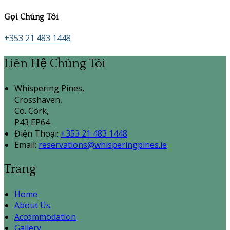
Gọi Chúng Tôi
+353 21 483 1448
Liên Hệ Chúng Tôi
Whispering Pines,
Crosshaven,
Co. Cork,
P43 EP64
Điện Thoại
:
+353 21 483 1448
Email:
reservations@whisperingpines.ie
Trang
Home
About Us
Accommodation
Gallery