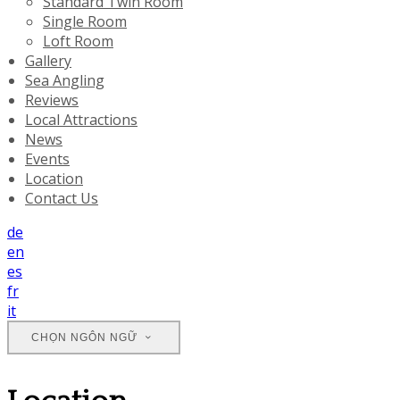
Standard Twin Room
Single Room
Loft Room
Gallery
Sea Angling
Reviews
Local Attractions
News
Events
Location
Contact Us
de
en
es
fr
it
CHỌN NGÔN NGỮ