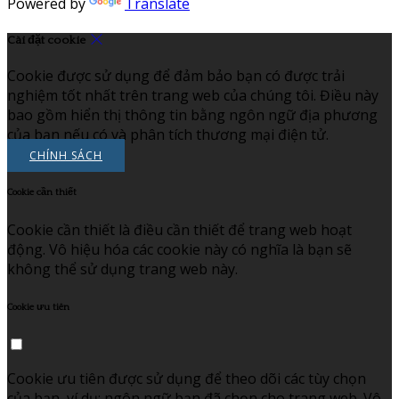
Powered by
Translate
Cài đặt cookie
Cookie được sử dụng để đảm bảo bạn có được trải
nghiệm tốt nhất trên trang web của chúng tôi. Điều này
bao gồm hiển thị thông tin bằng ngôn ngữ địa phương
của bạn nếu có và phân tích thương mại điện tử.
CHÍNH SÁCH
Cookie cần thiết
Cookie cần thiết là điều cần thiết để trang web hoạt
động. Vô hiệu hóa các cookie này có nghĩa là bạn sẽ
không thể sử dụng trang web này.
Cookie ưu tiên
Cookie ưu tiên được sử dụng để theo dõi các tùy chọn
của bạn, ví dụ: ngôn ngữ bạn đã chọn cho trang web. Vô