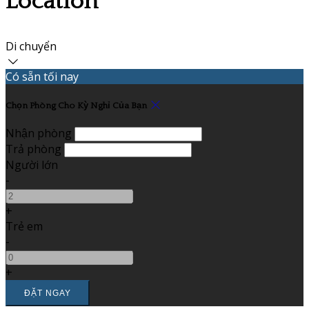
Location
Di chuyển
Có sẵn tối nay
Chọn Phòng Cho Kỳ Nghỉ Của Bạn
Nhận phòng
Trả phòng
Người lớn
-
+
Trẻ em
-
+