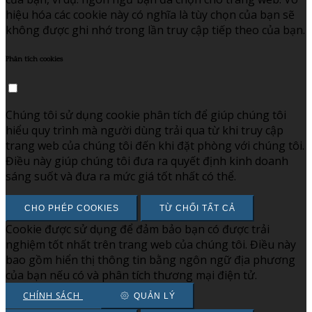
hiệu hóa các cookie này có nghĩa là tùy chọn của bạn sẽ
không được ghi nhớ trong lần truy cập tiếp theo của bạn.
Phân tích cookies
Chúng tôi sử dụng cookie phân tích để giúp chúng tôi
hiểu quy trình mà người dùng trải qua từ khi truy cập
trang web của chúng tôi đến khi đặt phòng với chúng tôi.
Điều này giúp chúng tôi đưa ra quyết định kinh doanh
sáng suốt và đưa ra mức giá tốt nhất có thể.
CHO PHÉP COOKIES
TỪ CHỐI TẤT CẢ
Cookie được sử dụng để đảm bảo bạn có được trải
nghiệm tốt nhất trên trang web của chúng tôi. Điều này
bao gồm hiển thị thông tin bằng ngôn ngữ địa phương
của bạn nếu có và phân tích thương mại điện tử.
CHÍNH SÁCH
QUẢN LÝ