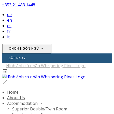
+353 21 483 1448
de
en
es
fr
it
CHỌN NGÔN NGỮ
ĐẶT NGAY
Home
About Us
Accommodation
Superior Double/Twin Room