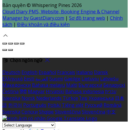
Bản quyền
©
Whispering Pines 2026
Cloud Diary PMS, Website, Booking Engine & Channel
Manager by GuestDiary.com
|
Sơ đồ trang web
|
Chính
sách
|
Điều khoản và điều kiện
Chọn ngôn ngữ
Deutsch
English
Español
Français
Italiano
Dansk
Ελληνικά
Eesti
العربية
Suomi
Gaeilge
Lietuvių
Latviešu
Македонски
Bahasa melayu
Malti
Български
Беларускі
Čeština
हिंदी
Magyar
Hrvatski
Bahasa indonesia
עברית
Íslenska
Norsk
Nederlands
Türkçe
ไทย
Українська
日本
語
한국어
Português
Polski
Tiếng việt
Русский
Română
Svenska
Српски
Shqipe
Slovenščina
Slovenčina
中文